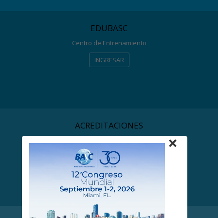
EDUBASC
Centro de Entrenamiento
INGRESAR
ACREDITACIONES
×
BASC
INGRESAR