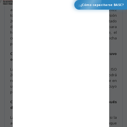
máximo es 15 de noviembre de 2024 y si el resultado de la
↓
¿Cómo capacitarse BASC?
auditoría es satisfactorio, el certificado en versión 2022
tomará como vigencia la fecha de renovación con la versión
2007 de ISO 28000 y se extenderá por 3 años. Si el resultado
de la auditoría de seguimiento o la auditoría especial para
hacer la transición a ISO 28000:2022 no es favorable, el
certificado caducará el 15 de marzo de 2025 o en la fecha
previa según el plazo de cierre de las no conformidades.
Caso 2: La certificación actual ISO 28000:2007 se obtuvo
o se renovó después del 15 de noviembre de 2021.
La renovación se debe hacer con la versión 2022 de ISO
28000. Para hacer la transición a la versión 2022, se podrá
realizar en la auditoría de renovación o anticipadamente en
una auditoría de seguimiento o una auditoría especial, cuyo
plazo máximo es 15 de noviembre de 2024.
Caso 3: La organización solicita certificación después
del 15 de agosto de 2023 en ISO 28000.
La certificación se puede otorgar en ISO 28000:2007 solo si la
auditoría finaliza antes del 15 de junio de 2024, aunque