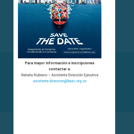
MATERIAL DE CURSOS GRATUITOS
Centro de Entrenamiento
INGRESAR
BOTÓN DE PAGOS AvalPayCenter
Para mayor información e inscripciones
contactar a:
Natalia Rubiano – Asistente Dirección Ejecutiva
asistente.direccion@basc.org.co
PAGAR
CALENDARIO CAPACITACIONES
BASC Bogotá - Colombia