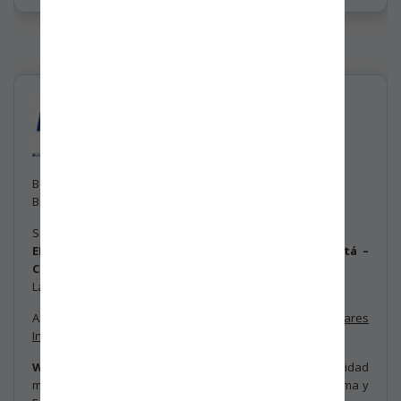
Actualización de la Norma y Estándares
Internacionales BASC Versión 6 - 2022
Bogotá D. C., Junio 30 de 2022.
BBC – 2206 - 3019
Señores:
EMPRESAS CERTIFICADAS Y EN PROCESO BASC Bogotá –
Colombia.
La ciudad.
ASUNTO:
Actualización de la Norma y Estándares
Internacionales BASC.
WBO - World BASC Organization
informó a la comunidad
mundial BASC sobre la reciente “Actualización de la Norma y