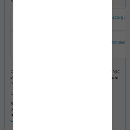
correos habituales.
Coordinadora
Luz Dary
Coordinacion.sig@basc.org.co
SIG
Arévalo
Coordinadora
Alba
de
Coordinacion.operaciones@basc.or
Vanegas
Operaciones
Cualquier información adicional, será informada por BASC
Bogotá – Colombia. A través de las direcciones registradas en
nuestra base de datos de los asociados.
Cordialmente,
Miguel Velásquez Olea.
Director Ejecutivo
BASC Bogotá - Colombia
www.bascbogota.com