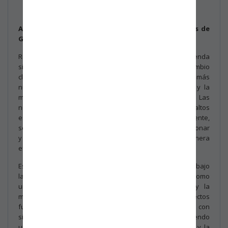
Asunto:
Enmienda a las normas ISO de Sistemas de
Gestión: Cambio Climático
Recientemente, se ha implementado una enmienda
significativa a las normas ISO en el ámbito del cambio
climático, con el objetivo de fortalecer y enfocar aún más
nuestros esfuerzos colectivos hacia la sostenibilidad y la
mitigación de los efectos adversos del cambio climático. Las
normas ISO, reconocidas mundialmente por establecer altos
estándares en gestión de calidad, medio ambiente,
seguridad, entre otros, se han comprometido en evolucionar
y apoyar la acción climática para enfrentar de manera
efectiva esta crisis global.
Este cambio significa que las organizaciones certificadas bajo
las normas ISO deberán considerar el cambio climático como
un elemento crítico en su gestión. La adaptación y la
mitigación del cambio climático se convierten en aspectos
fundamentales, no solo para las organizaciones con
sistemas de gestión ambiental, sino para todas, promoviendo
una mayor conciencia y acción hacia la sostenibilidad y la