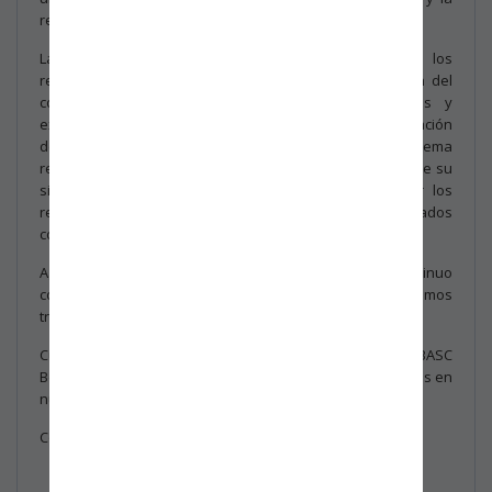
resiliencia frente al cambio climático.
Las modificaciones específicas se encuentran en los
requisitos 4.1 y 4.2, que se refieren a la comprensión del
contexto de la organización y a las necesidades y
expectativas de las partes interesadas. La organización
deberá determinar si el cambio climático es un tema
relevante para su propósito y cumplir con los objetivos de su
sistema de gestión, así mismo identificar y gestionar los
requisitos de las partes interesadas relevantes relacionados
con el cambio climático.
Agradecemos su dedicación a la sostenibilidad y su continuo
compromiso con las mejores prácticas. Juntos, continuaremos
trabajando hacia un futuro más sostenible y resiliente.
Cualquier información adicional, será informada por BASC
Bogotá – Colombia, a través de las direcciones registradas en
nuestra base de datos de los asociados.
Cordialmente,