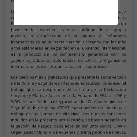
Estándares Internacionales BASC Versión 6 – 2022”.
Luego de dos años de preparaciones, consultas y trabajo
colaborativo entre el Comité Técnico de WBO y los Capítulos
BASC, World BASC Organization ha logrado materializar, con
base en las experiencias y aplicabilidad de su propio
modelo, la actualización de su Norma y Estándares
Internacionales en su
sexta versión
. Contando con los más
altos estándares en seguridad en el Comercio Internacional,
es el producto de los compromisos generados con los
gobiernos, aduanas, autoridades de control y organismos
internacionales con los que trabaja en cooperación.
Los cambios más significativos que presenta la sexta versión
de la Norma y Estándares Internacionales BASC, obedecen al
trabajo que se desprende de la firma de la Declaración
Conjunta y Plan de Acción entre la Aduana de EE.UU. - CBP y
WBO en función de la integración de los Criterios Mínimos de
Seguridad del programa CTPAT, manteniendo el esquema de
trabajo de las Normas de Alto Nivel. Los nuevos conceptos
incluidos en la presente actualización, se basan además en
la gestión de riesgos trabajados en conjunto con la OMA –
Organización Mundial de Aduanas y la integración de nuevos