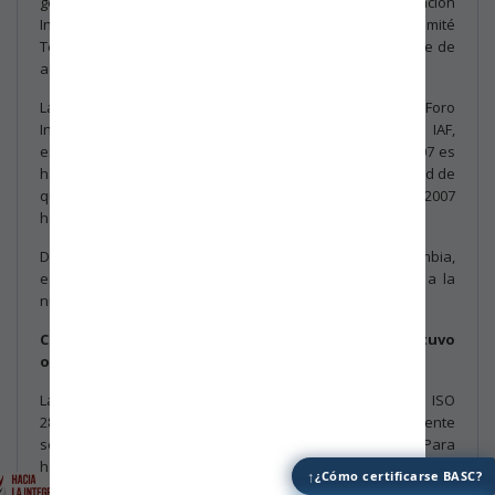
gestión de seguridad - Requisitos.” por la Organización
Internacional de Normalización – ISO, como labor del Comité
Técnico ISO/TC 292 “Security and resilience”, responsable de
actualizar la versión antecesora del 2007.
La Organización Internacional de Normalización - ISO y el Foro
Internacional de Organismos de Acreditación – IAF,
establecieron que la vigencia de la norma ISO 28000:2007 es
hasta el
15 de marzo de 2025
, lo cual implica la necesidad de
que las Organizaciones certificadas con la versión 2007
hagan su transición antes del
15 de marzo de 2025.
De acuerdo con lo anterior, BASC Bogotá - Colombia,
establece el siguiente cronograma para la transición a la
nueva versión de la norma ISO 28000:2022:
Caso 1: La certificación actual ISO 28000:2007 se obtuvo
o se renovó antes del 14 de noviembre de 2021
.
La renovación se puede hacer con la versión 2007 de ISO
28000, sin embargo la duración de la certificación solamente
será hasta el 15 de marzo de 2025 y no por los 3 años. Para
hacer la transición a la versión 2022, se podrá realizar en una
↑
¿Cómo certificarse BASC?
auditoría de seguimiento o una auditoría especial, cuyo plazo