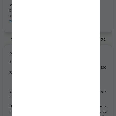
Miguel Velásquez Olea.
Director Ejecutivo
BASC Bogotá - Colombia
www.bascbogota.com
PLAN DE TRANSICIÓN NORMA ISO 28000:2022
De:
Dirección Ejecutiva de BASC Bogotá - Colombia.
Para:
Asociados de los servicios de certificación.
Organizaciones certificadas en la norma ISO
28000:2007.
Personal Interno.
Público en general.
Asunto:
Plan de transición de la norma ISO 28000:2007 a la
norma ISO 28000:2022.
El día 15 de marzo de 2022 se realizó la publicación de la
norma ISO 28000:2022 “Seguridad y Resiliencia. Sistemas de