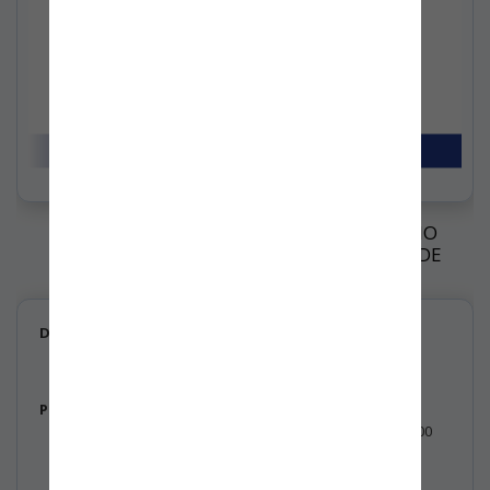
INCORPORACIÓN DEL ASPECTO DE “CAMBIO
CLIMÁTICO” EN LAS NORMAS DE SISTEMA DE
GESTIÓN
De:
Dirección Ejecutiva de BASC Bogotá - Colombia.
Para:
Asociados de los servicios de certificación.
Organizaciones certificadas en la norma ISO 28000
Personal Interno.
Público en general.