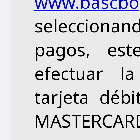
www.bascbo
selecciona
pagos, est
efectuar l
tarjeta débi
MASTERCAR