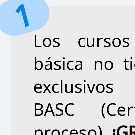
Los cursos
básica no t
exclusivo
BASC (Cer
proceso),
¡G