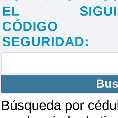
EL SIGUIE
hoy
31
1
2
3
4
5
CÓDIGO
borrar
SEGURIDAD:
cerrar
hoy
borrar
cerrar
Búsqueda por cédul