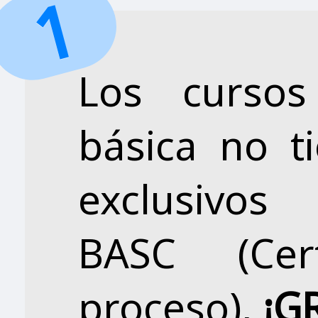
Los cursos
básica no t
exclusivo
BASC (Cer
proceso),
¡G