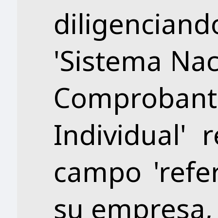
diligenci
'Sistema Na
Comprob
Individual' 
campo 'refer
su empresa,